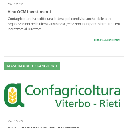
CONVENZIONI
29/11/2022
Vino OCM investimenti
DOWNLOAD DOCUMENTI
Confagricoltura ha scritto una lettera, poi condivisa anche dalle altre
organizzazioni della filiera vitivinicola (eccezion fatta per Coldiretti e FIVI)
LINK DI INTERESSE
indirizzata al Direttore...
CONTATTI
continua a leggere ›
DOVE SIAMO
NEWS CONFAGRICOLTURA NAZIONALE
29/11/2022