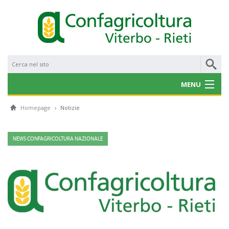
MENU
CHI SIAMO
Homepage
›
Notizie
NOTIZIE
NEWS CONFAGRICOLTURA NAZIONALE
CONVENZIONI
PROGETTI E BANDI
SERVIZI
GALLERY