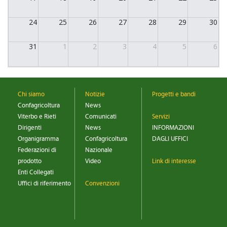
CONVENZIONI
24
25
26
27
28
29
30
DOWNLOAD DOCUMENTI
31
1
2
3
4
5
6
LINK DI INTERESSE
CONTATTI
DOVE SIAMO
Chi siamo
Notizie
Progetti e bandi
Confagricoltura
News
Viterbo e Rieti
Comunicati
Servizi
Dirigenti
News
INFORMAZIONI
Organigramma
Confagricoltura
DAGLI UFFICI
Federazioni di
Nazionale
prodotto
Video
Link di interesse
Enti Collegati
Uffici di riferimento
Convenzioni