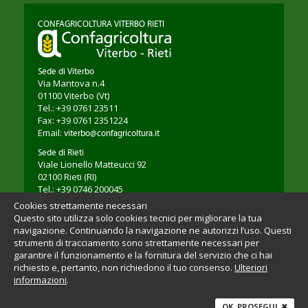
CONFAGRICOLTURA VITERBO RIETI
Sede di Viterbo
Via Mantova n.4
01100
Viterbo
(Vt)
Tel.: +39 0761 23511
Fax: +39 0761 2351224
Email:
viterbo@confagricoltura.it
Sede di Rieti
Viale Lionello Matteucci 92
02100
Rieti
(RI)
Tel.: +39 0746 200045
Fax: +39 0746 203264
Cookies strettamente necessari
Email:
rieti@confagricoltura.it
Questo sito utilizza solo cookies tecnici per migliorare la tua
navigazione. Continuando la navigazione ne autorizzi l’uso. Questi
strumenti di tracciamento sono strettamente necessari per
garantire il funzionamento e la fornitura del servizio che ci hai
richiesto e, pertanto, non richiedono il tuo consenso.
Ulteriori
informazioni
.
C.F. 80012090561
Privacy Policy
Company Info
OK, PROSEGUI
✖