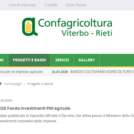
Link di interesse
Contatti
Dove Siamo
NI
PROGETTI E BANDI
SERVIZI
GALLERY
a per le imprese agricole
BANDO COLTIVIAMO AGRICOLTURA SO
31.07.2026
INFORMAZIONI DAGLI UFFICI
Homepage
›
Progetti e bandi
A NAZIONALE
.00.0000
ISE Fondo investimenti PMI agricole
stato pubblicato in Gazzetta ufficiale il Decreto che attiva presso il Ministero dello
vestimenti innovativi delle imprese...