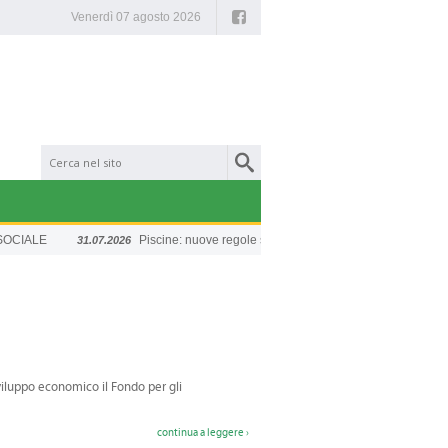
Facebook
Venerdì 07 agosto 2026
CIALE
Piscine: nuove regole sulla sicurezza
Chiu
31.07.2026
20.07.2026
 Sviluppo economico il Fondo per gli
continua a leggere ›