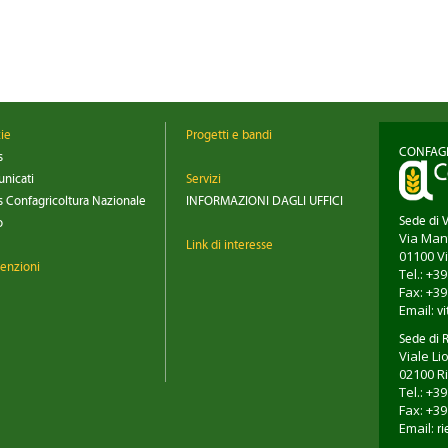
Ortofrutta,
Regolamento
costi
richieste misure
imballaggi, le
di sostegno per
principali novità
31.07.2026
31.07.2026
il comparto
per le aziende
zie
Progetti e bandi
CONFAGR
s
nicati
Servizi
 Confagricoltura Nazionale
INFORMAZIONI DAGLI UFFICI
Sede di 
o
Via Man
Link di interesse
01100
V
enzioni
Tel.: +3
Fax: +3
Email:
vi
Sede di R
Viale Li
02100
R
Tel.: +3
Fax: +3
Email:
ri