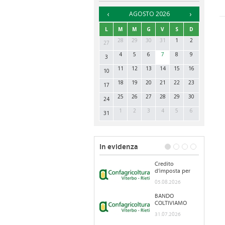
UFFICI DI RIFERIMENTO
►
AGOSTO 2026
L
M
M
G
V
S
D
28
29
30
31
1
2
27
4
5
6
7
8
9
3
11
12
13
14
15
16
10
18
19
20
21
22
23
17
25
26
27
28
29
30
24
1
2
3
4
5
6
31
In evidenza
Credito
d’imposta per
l'acquisto di
05.08.2026
gasolio e
benzina per le
BANDO
imprese agricole
COLTIVIAMO
AGRICOLTURA
31.07.2026
SOCIALE