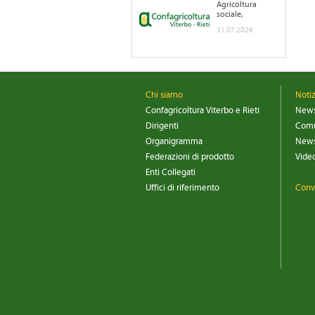
Agricoltura
sociale,
pubblicato il
31.07.2026
nuovo bando
Chi siamo
Noti
Confagricoltura Viterbo e Rieti
New
Dirigenti
Comu
Organigramma
News
Federazioni di prodotto
Vide
Enti Collegati
Uffici di riferimento
Conv