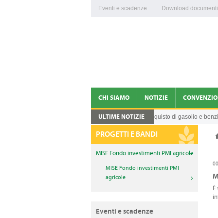
Eventi e scadenze
Download documenti
CHI SIAMO
NOTIZIE
CONVENZIO
ULTIME NOTIZIE
Credito d’imposta per l'acquisto di gasolio e benzin
05.08.2026
CONFAGRICOLTURA VITERBO E RIETI
NEWS
PROGETTI E BANDI
DIRIGENTI
COMUNICATI
MISE Fondo investimenti PMI agricole
ORGANIGRAMMA
NEWS CONFAGRICOLTUR
00
MISE Fondo investimenti PMI
M
agricole
FEDERAZIONI DI PRODOTTO
VIDEO
È 
in
ENTI COLLEGATI
Eventi e scadenze