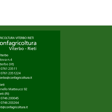
ICOLTURA VITERBO RIETI
Viterbo
tova n.4
iterbo
(Vt)
9 0761 23511
9 0761 2351224
terbo@confagricoltura.it
ieti
onello Matteucci 92
ieti
(RI)
9 0746 200045
9 0746 203264
eti@confagricoltura.it