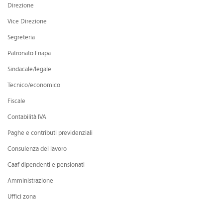
Direzione
CONVENZIONI
Vice Direzione
DOWNLOAD DOCUMENTI
Segreteria
LINK DI INTERESSE
Patronato Enapa
CONTATTI
Sindacale/legale
Tecnico/economico
DOVE SIAMO
Fiscale
Contabilità IVA
Paghe e contributi previdenziali
Consulenza del lavoro
Caaf dipendenti e pensionati
Amministrazione
Uffici zona