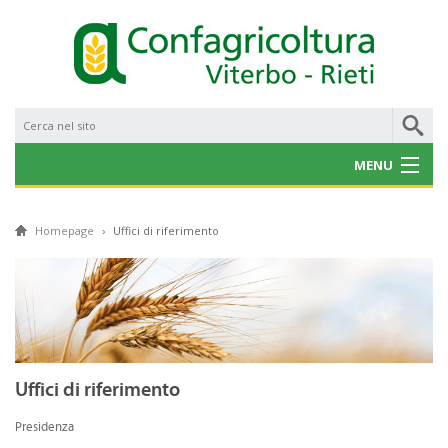
MENU
CHI SIAMO
Homepage
›
Uffici di riferimento
NOTIZIE
CONVENZIONI
PROGETTI E BANDI
SERVIZI
Uffici di riferimento
GALLERY
Presidenza