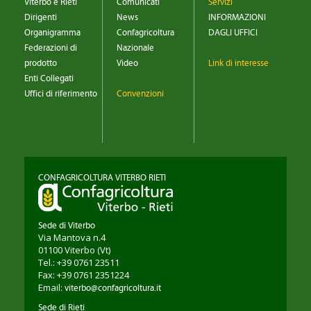
Viterbo e Rieti
Comunicati
Servizi
Dirigenti
News
INFORMAZIONI
Organigramma
Confagricoltura
DAGLI UFFICI
Federazioni di
Nazionale
prodotto
Video
Link di interesse
Enti Collegati
Uffici di riferimento
Convenzioni
CONFAGRICOLTURA VITERBO RIETI
Sede di Viterbo
Via Mantova n.4
01100
Viterbo
(Vt)
Tel.: +39 0761 23511
Fax: +39 0761 2351224
Email:
viterbo@confagricoltura.it
Sede di Rieti