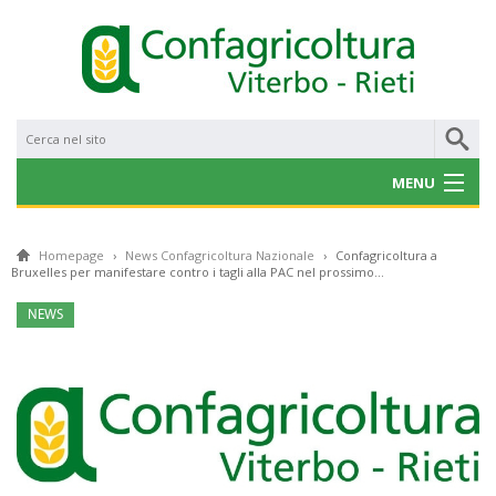
MENU
CHI SIAMO
Homepage
›
News Confagricoltura Nazionale
›
Confagricoltura a
Bruxelles per manifestare contro i tagli alla PAC nel prossimo...
NOTIZIE
NEWS
CONVENZIONI
PROGETTI E BANDI
SERVIZI
GALLERY