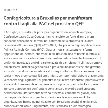
CONVENZIONI
18/07/2025
DOWNLOAD DOCUMENTI
Confagricoltura a Bruxelles per manifestare
contro i tagli alla PAC nel prossimo QFP
LINK DI INTERESSE
Il 16 luglio, a Bruxelles, le principali organizzazioni agricole europee,
CONTATTI
Confagricoltura e Copa-Cogeca, hanno lanciato un forte allarme e una
condanna senza mezzi termini nei confronti della proposta di Quadro
DOVE SIAMO
Finanziario Pluriennale (QFP) 2028-2032, che prevede tagli significativi alla
Politica Agricola Comune (PAC). Questa mossa ha scatenato la ferma
opposizione del settore, che vede in tali riduzioni una minaccia diretta alla
sua sopravvivenza e alla sicurezza alimentare del continente. In un'epoca di
profonde incertezze globali, caratterizzata da cambiamenti climatici sempre
più pressanti, instabilità geopolitica e pressioni inflazionistiche che gravano
sui costi di produzione, indebolire il sostegno all'agricoltura europea è una
scelta miope e pericolosa. Tali tagli, infatti, comprometterebbero gravemente
la capacità degli agricoltori di garantire la sicurezza alimentare, promuovere la
sostenibilità ambientale e mantenere la propria competitività. Le imprese
agricole europee, già confrontate con standard elevati e costi crescenti,
perderebbero ulteriormente terreno rispetto ai concorrenti globali, con
conseguenze devastanti per l'occupazione e le economie rurali. Le
organizzazioni hanno quindi ribadito con forza la necessità di un bilancio
europeo ambizioso e lungimirante, che riconosca il ruolo strategico