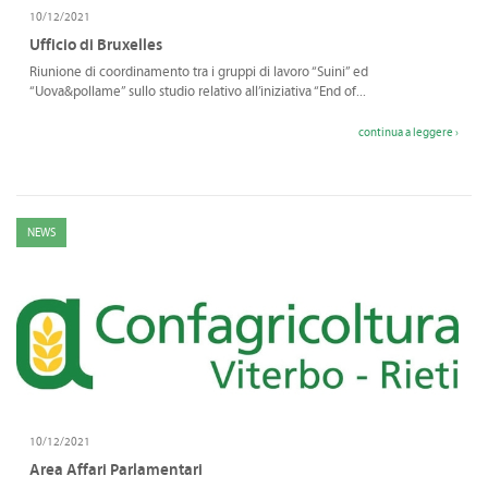
CONVENZIONI
10/12/2021
Ufficio di Bruxelles
DOWNLOAD DOCUMENTI
Riunione di coordinamento tra i gruppi di lavoro “Suini” ed
“Uova&pollame” sullo studio relativo all’iniziativa “End of...
LINK DI INTERESSE
continua a leggere ›
CONTATTI
DOVE SIAMO
NEWS
10/12/2021
Area Affari Parlamentari