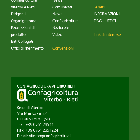
Confagricoltura
News
Viterbo e Rieti
Comunicati
Servizi
Dirigenti
News
INFORMAZIONI
Organigramma
Confagricoltura
DAGLI UFFICI
Federazioni di
Nazionale
prodotto
Video
Link di interesse
Enti Collegati
Uffici di riferimento
Convenzioni
CONFAGRICOLTURA VITERBO RIETI
Sede di Viterbo
Via Mantova n.4
01100
Viterbo
(Vt)
Tel.: +39 0761 23511
Fax: +39 0761 2351224
Email:
viterbo@confagricoltura.it