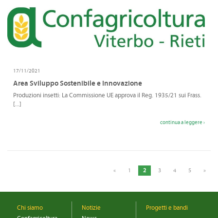
17/11/2021
Area Sviluppo Sostenibile e Innovazione
Produzioni insetti: La Commissione UE approva il Reg. 1935/21 sui Frass.
[...]
continua a leggere ›
«
1
2
3
4
5
»
Chi siamo
Notizie
Progetti e bandi