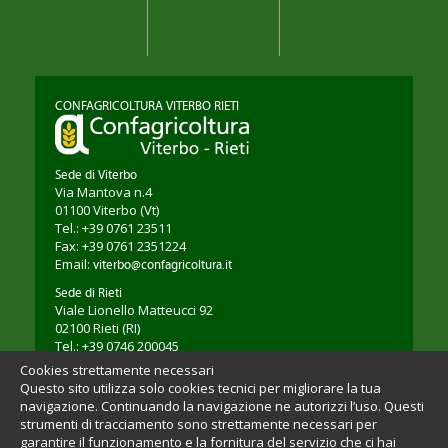
CONFAGRICOLTURA VITERBO RIETI
Sede di Viterbo
Via Mantova n.4
01100
Viterbo
(Vt)
Tel.: +39 0761 23511
Fax: +39 0761 2351224
Email:
viterbo@confagricoltura.it
Sede di Rieti
Viale Lionello Matteucci 92
02100
Rieti
(RI)
Tel.: +39 0746 200045
Fax: +39 0746 203264
Cookies strettamente necessari
Email:
rieti@confagricoltura.it
Questo sito utilizza solo cookies tecnici per migliorare la tua
navigazione. Continuando la navigazione ne autorizzi l’uso. Questi
strumenti di tracciamento sono strettamente necessari per
garantire il funzionamento e la fornitura del servizio che ci hai