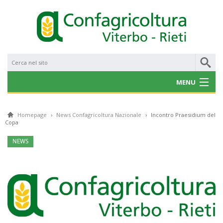
MENU
CHI SIAMO
Homepage
›
News Confagricoltura Nazionale
›
Incontro Praesidium del
Copa
NOTIZIE
NEWS
CONVENZIONI
PROGETTI E BANDI
SERVIZI
GALLERY