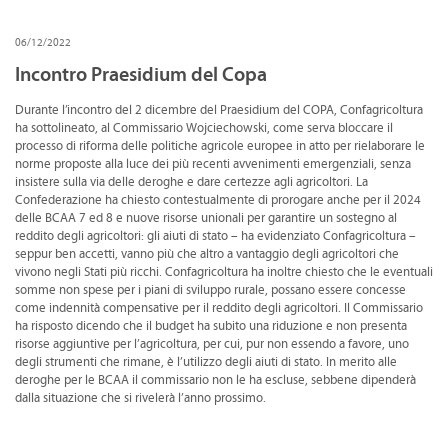
CONVENZIONI
06/12/2022
DOWNLOAD DOCUMENTI
Incontro Praesidium del Copa
LINK DI INTERESSE
Durante l’incontro del 2 dicembre del Praesidium del COPA, Confagricoltura
ha sottolineato, al Commissario Wojciechowski, come serva bloccare il
CONTATTI
processo di riforma delle politiche agricole europee in atto per rielaborare le
norme proposte alla luce dei più recenti avvenimenti emergenziali, senza
DOVE SIAMO
insistere sulla via delle deroghe e dare certezze agli agricoltori. La
Confederazione ha chiesto contestualmente di prorogare anche per il 2024
delle BCAA 7 ed 8 e nuove risorse unionali per garantire un sostegno al
reddito degli agricoltori: gli aiuti di stato – ha evidenziato Confagricoltura –
seppur ben accetti, vanno più che altro a vantaggio degli agricoltori che
vivono negli Stati più ricchi. Confagricoltura ha inoltre chiesto che le eventuali
somme non spese per i piani di sviluppo rurale, possano essere concesse
come indennità compensative per il reddito degli agricoltori. Il Commissario
ha risposto dicendo che il budget ha subito una riduzione e non presenta
risorse aggiuntive per l’agricoltura, per cui, pur non essendo a favore, uno
degli strumenti che rimane, è l’utilizzo degli aiuti di stato. In merito alle
deroghe per le BCAA il commissario non le ha escluse, sebbene dipenderà
dalla situazione che si rivelerà l’anno prossimo.