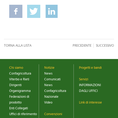
|
TORNA ALLA LISTA
PRECEDENTE
SUCCESSIVO
Chi siamo
Notizie
Progetti e bandi
Confagricoltura
News
Viterbo e Rieti
Comunicati
Servizi
Dirigenti
News
INFORMAZIONI
Organigramma
Confagricoltura
DAGLI UFFICI
Federazioni di
Nazionale
prodotto
Video
Link di interesse
Enti Collegati
Uffici di riferimento
Convenzioni