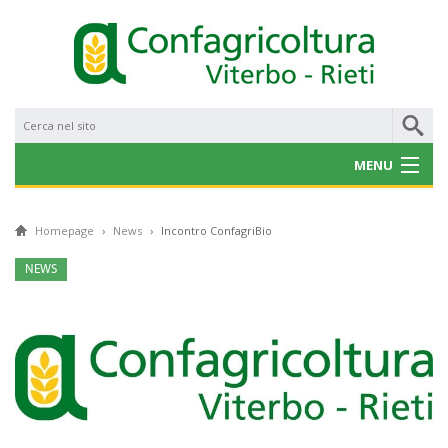
MENU
CHI SIAMO
Homepage
›
News
›
Incontro ConfagriBio
NOTIZIE
NEWS
CONVENZIONI
PROGETTI E BANDI
SERVIZI
GALLERY