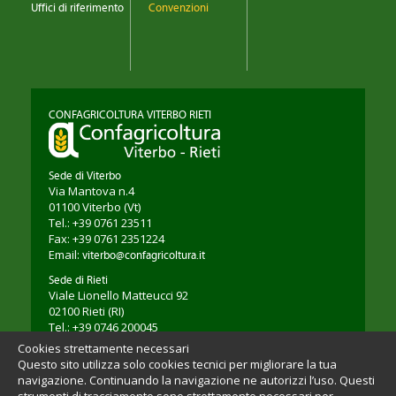
Uffici di riferimento
Convenzioni
CONFAGRICOLTURA VITERBO RIETI
Sede di Viterbo
Via Mantova n.4
01100
Viterbo
(Vt)
Tel.: +39 0761 23511
Fax: +39 0761 2351224
Email:
viterbo@confagricoltura.it
Sede di Rieti
Viale Lionello Matteucci 92
02100
Rieti
(RI)
Tel.: +39 0746 200045
Fax: +39 0746 203264
Cookies strettamente necessari
Email:
rieti@confagricoltura.it
Questo sito utilizza solo cookies tecnici per migliorare la tua
navigazione. Continuando la navigazione ne autorizzi l’uso. Questi