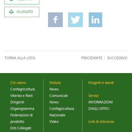
ALLEGATO
|
TORNA ALLA LISTA
PRECEDENTE
SUCCESSIVO
Chi siamo
Notizie
Progetti e bandi
Confagricoltura
News
Viterbo e Rieti
Comunicati
Servizi
Dirigenti
News
INFORMAZIONI
Organigramma
Confagricoltura
DAGLI UFFICI
Federazioni di
Nazionale
prodotto
Video
Link di interesse
Enti Collegati