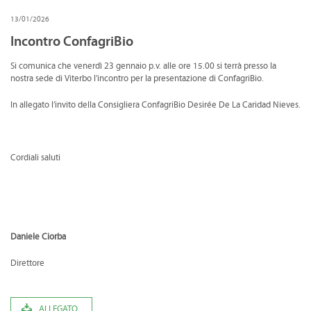
CONVENZIONI
13/01/2026
DOWNLOAD DOCUMENTI
Incontro ConfagriBio
Si comunica che venerdì 23 gennaio p.v. alle ore 15.00 si terrà presso la
LINK DI INTERESSE
nostra sede di Viterbo l’incontro per la presentazione di ConfagriBio.
CONTATTI
In allegato l’invito della Consigliera ConfagriBio Desirée De La Caridad Nieves.
DOVE SIAMO
Cordiali saluti
Daniele Ciorba
Direttore
ALLEGATO