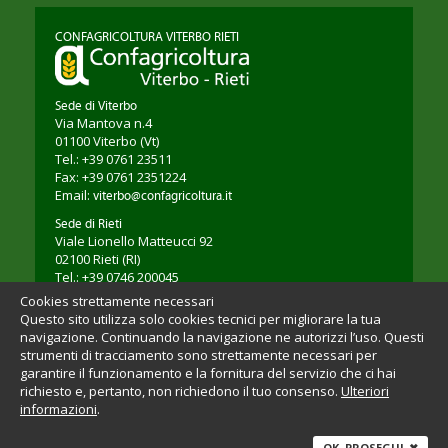
CONFAGRICOLTURA VITERBO RIETI
Sede di Viterbo
Via Mantova n.4
01100
Viterbo
(Vt)
Tel.: +39 0761 23511
Fax: +39 0761 2351224
Email:
viterbo@confagricoltura.it
Sede di Rieti
Viale Lionello Matteucci 92
02100
Rieti
(RI)
Tel.: +39 0746 200045
Fax: +39 0746 203264
Cookies strettamente necessari
Email:
rieti@confagricoltura.it
Questo sito utilizza solo cookies tecnici per migliorare la tua
navigazione. Continuando la navigazione ne autorizzi l’uso. Questi
strumenti di tracciamento sono strettamente necessari per
garantire il funzionamento e la fornitura del servizio che ci hai
richiesto e, pertanto, non richiedono il tuo consenso.
Ulteriori
informazioni
.
C.F. 80012090561
Privacy Policy
Company Info
OK, PROSEGUI
✖