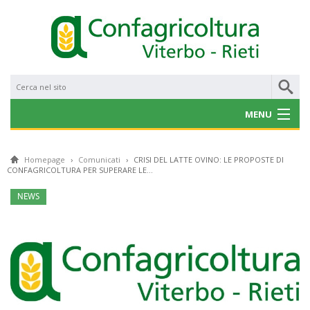
MENU
CHI SIAMO
Homepage
›
Comunicati
›
CRISI DEL LATTE OVINO: LE PROPOSTE DI
CONFAGRICOLTURA PER SUPERARE LE...
NOTIZIE
NEWS
CONVENZIONI
PROGETTI E BANDI
SERVIZI
GALLERY