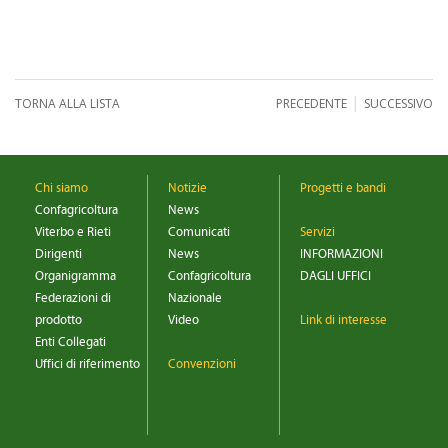
|
TORNA ALLA LISTA
PRECEDENTE
SUCCESSIVO
Chi siamo
Notizie
Progetti e bandi
Confagricoltura
News
Viterbo e Rieti
Comunicati
Servizi
Dirigenti
News
INFORMAZIONI
Organigramma
Confagricoltura
DAGLI UFFICI
Federazioni di
Nazionale
prodotto
Video
Link di interesse
Enti Collegati
Uffici di riferimento
Convenzioni