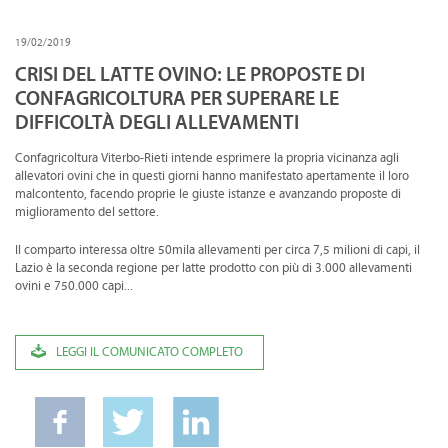
CONVENZIONI
19/02/2019
DOWNLOAD DOCUMENTI
CRISI DEL LATTE OVINO: LE PROPOSTE DI
CONFAGRICOLTURA PER SUPERARE LE
LINK DI INTERESSE
DIFFICOLTÀ DEGLI ALLEVAMENTI
CONTATTI
Confagricoltura Viterbo-Rieti intende esprimere la propria vicinanza agli
allevatori ovini che in questi giorni hanno manifestato apertamente il loro
DOVE SIAMO
malcontento, facendo proprie le giuste istanze e avanzando proposte di
miglioramento del settore.
Il comparto interessa oltre 50mila allevamenti per circa 7,5 milioni di capi, il
Lazio è la seconda regione per latte prodotto con più di 3.000 allevamenti
ovini e 750.000 capi...
LEGGI IL COMUNICATO COMPLETO