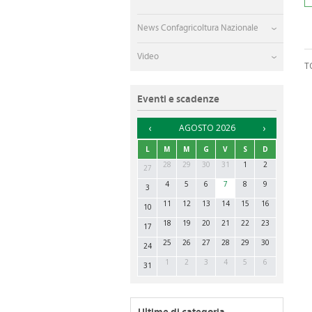
News Confagricoltura Nazionale
Video
T
Eventi e scadenze
►
AGOSTO 2026
L
M
M
G
V
S
D
28
29
30
31
1
2
27
4
5
6
7
8
9
3
11
12
13
14
15
16
10
18
19
20
21
22
23
17
25
26
27
28
29
30
24
1
2
3
4
5
6
31