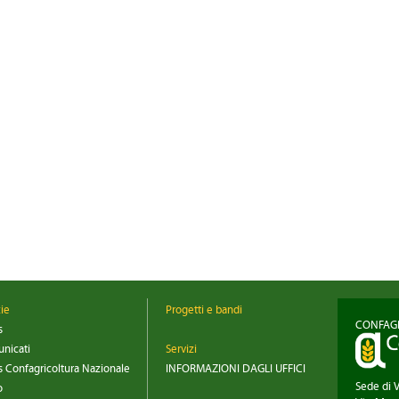
zie
Progetti e bandi
CONFAGR
s
nicati
Servizi
 Confagricoltura Nazionale
INFORMAZIONI DAGLI UFFICI
Sede di 
o