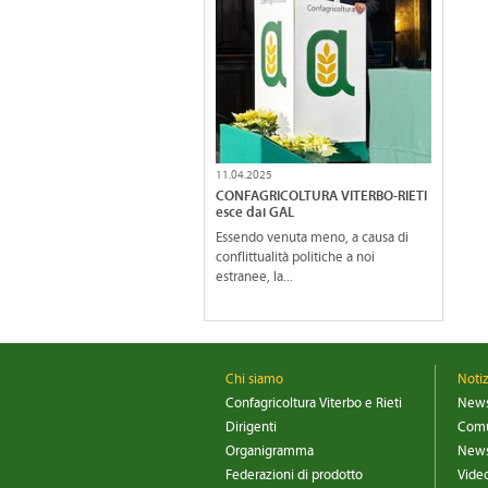
11.04.2025
CONFAGRICOLTURA VITERBO-RIETI
esce dai GAL
Essendo venuta meno, a causa di
conflittualità politiche a noi
estranee, la...
Chi siamo
Noti
Confagricoltura Viterbo e Rieti
New
Dirigenti
Comu
Organigramma
News
Federazioni di prodotto
Vide