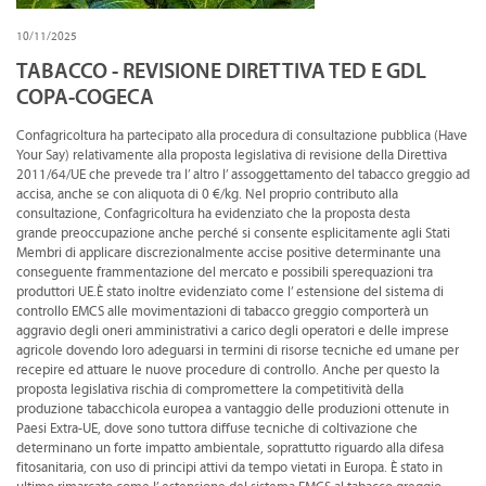
CONVENZIONI
10/11/2025
DOWNLOAD DOCUMENTI
TABACCO - REVISIONE DIRETTIVA TED E GDL
COPA-COGECA
LINK DI INTERESSE
Confagricoltura ha partecipato alla procedura di consultazione pubblica (Have
CONTATTI
Your Say) relativamente alla proposta legislativa di revisione della Direttiva
2011/64/UE che prevede tra l’ altro l’ assoggettamento del tabacco greggio ad
accisa, anche se con aliquota di 0 €/kg. Nel proprio contributo alla
DOVE SIAMO
consultazione, Confagricoltura ha evidenziato che la proposta desta
grande preoccupazione anche perché si consente esplicitamente agli Stati
Membri di applicare discrezionalmente accise positive determinante una
conseguente frammentazione del mercato e possibili sperequazioni tra
produttori UE.È stato inoltre evidenziato come l’ estensione del sistema di
controllo EMCS alle movimentazioni di tabacco greggio comporterà un
aggravio degli oneri amministrativi a carico degli operatori e delle imprese
agricole dovendo loro adeguarsi in termini di risorse tecniche ed umane per
recepire ed attuare le nuove procedure di controllo. Anche per questo la
proposta legislativa rischia di compromettere la competitività della
produzione tabacchicola europea a vantaggio delle produzioni ottenute in
Paesi Extra-UE, dove sono tuttora diffuse tecniche di coltivazione che
determinano un forte impatto ambientale, soprattutto riguardo alla difesa
fitosanitaria, con uso di principi attivi da tempo vietati in Europa. È stato in