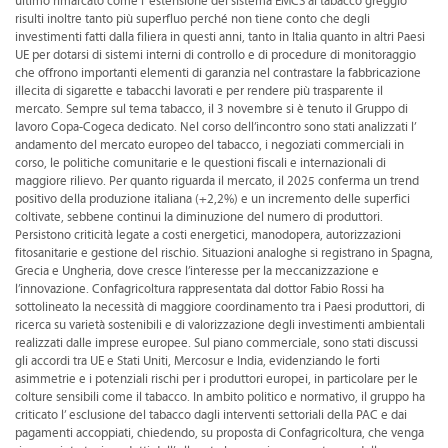
ultimo rimarcato come l’ estensione del sistema EMCS al tabacco greggio
risulti inoltre tanto più superfluo perché non tiene conto che degli
investimenti fatti dalla filiera in questi anni, tanto in Italia quanto in altri Paesi
UE per dotarsi di sistemi interni di controllo e di procedure di monitoraggio
che offrono importanti elementi di garanzia nel contrastare la fabbricazione
illecita di sigarette e tabacchi lavorati e per rendere più trasparente il
mercato. Sempre sul tema tabacco, il 3 novembre si è tenuto il Gruppo di
lavoro Copa-Cogeca dedicato. Nel corso dell’incontro sono stati analizzati l’
andamento del mercato europeo del tabacco, i negoziati commerciali in
corso, le politiche comunitarie e le questioni fiscali e internazionali di
maggiore rilievo. Per quanto riguarda il mercato, il 2025 conferma un trend
positivo della produzione italiana (+2,2%) e un incremento delle superfici
coltivate, sebbene continui la diminuzione del numero di produttori.
Persistono criticità legate a costi energetici, manodopera, autorizzazioni
fitosanitarie e gestione del rischio. Situazioni analoghe si registrano in Spagna,
Grecia e Ungheria, dove cresce l’interesse per la meccanizzazione e
l’innovazione. Confagricoltura rappresentata dal dottor Fabio Rossi ha
sottolineato la necessità di maggiore coordinamento tra i Paesi produttori, di
ricerca su varietà sostenibili e di valorizzazione degli investimenti ambientali
realizzati dalle imprese europee. Sul piano commerciale, sono stati discussi
gli accordi tra UE e Stati Uniti, Mercosur e India, evidenziando le forti
asimmetrie e i potenziali rischi per i produttori europei, in particolare per le
colture sensibili come il tabacco. In ambito politico e normativo, il gruppo ha
criticato l’ esclusione del tabacco dagli interventi settoriali della PAC e dai
pagamenti accoppiati, chiedendo, su proposta di Confagricoltura, che venga