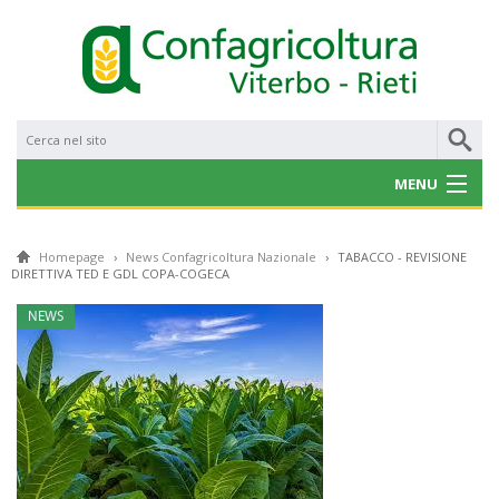
MENU
CHI SIAMO
Homepage
›
News Confagricoltura Nazionale
›
TABACCO - REVISIONE
DIRETTIVA TED E GDL COPA-COGECA
NOTIZIE
NEWS
CONVENZIONI
PROGETTI E BANDI
SERVIZI
GALLERY