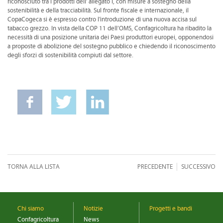
riconosciuto tra i prodotti dell’ allegato I, con misure a sostegno della
sostenibilità e della tracciabilità. Sul fronte fiscale e internazionale, il
CopaCogeca si è espresso contro l’introduzione di una nuova accisa sul
tabacco grezzo. In vista della COP 11 dell’OMS, Confagricoltura ha ribadito la
necessità di una posizione unitaria dei Paesi produttori europei, opponendosi
a proposte di abolizione del sostegno pubblico e chiedendo il riconoscimento
degli sforzi di sostenibilità compiuti dal settore.
|
TORNA ALLA LISTA
PRECEDENTE
SUCCESSIVO
Chi siamo
Notizie
Progetti e bandi
Confagricoltura
News