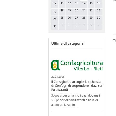
11
12
13
14
15
16
10
18
19
20
21
22
23
17
25
26
27
28
29
30
24
1
2
3
4
5
6
31
T
Ultime di categoria
23.05.2025
Il Consiglio Ue accoglie la richiesta
di Confagri di sospendere i dazi sui
fertilizzanti
Sospesi per un anno i dazi doganali
sui principali fertilizzanti a base di
azoto utilizzati in...