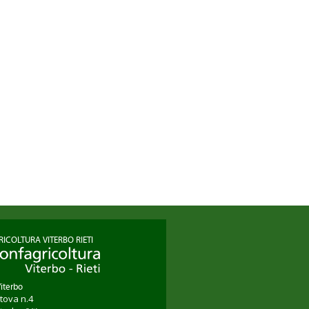
ICOLTURA VITERBO RIETI
Viterbo
tova n.4