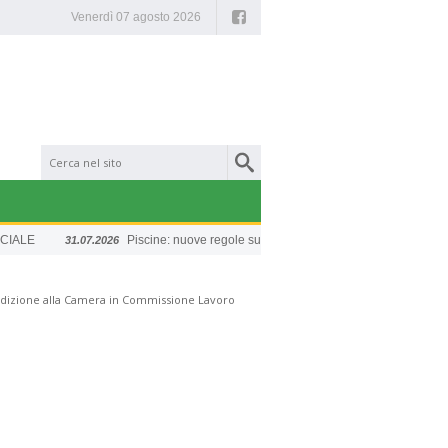
Facebook
Venerdì 07 agosto 2026
LE
Piscine: nuove regole sulla sicurezza
Chiusura 
31.07.2026
20.07.2026
 audizione alla Camera in Commissione Lavoro