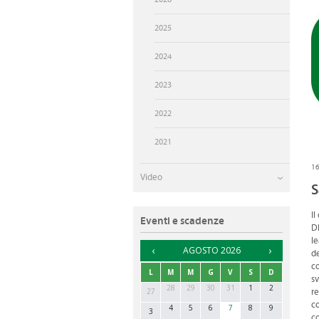
UFFICI DI RIFERIMENTO
2025
2024
2023
2022
2021
1
Video
S
Il
Eventi e scadenze
DL
le
►
AGOSTO 2026
de
co
L
M
M
G
V
S
D
sv
28
29
30
31
1
2
27
re
co
4
5
6
7
8
9
3
co