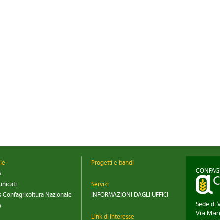
zie
Progetti e bandi
CONFAGR
s
nicati
Servizi
 Confagricoltura Nazionale
INFORMAZIONI DAGLI UFFICI
Sede di 
o
Via Man
Link di interesse