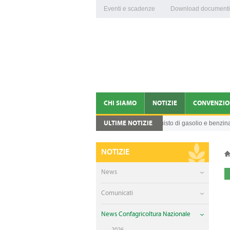
Eventi e scadenze
Download documenti
CHI SIAMO
NOTIZIE
CONVENZIO
ULTIME NOTIZIE
Credito d’imposta per l'acquisto di gasolio e benzina per
05.08.2026
CONFAGRICOLTURA VITERBO E RIETI
NEWS
DIRIGENTI
COMUNICATI
NOTIZIE
ORGANIGRAMMA
NEWS CONFAGRICOLTUR
News
FEDERAZIONI DI PRODOTTO
VIDEO
Comunicati
ENTI COLLEGATI
News Confagricoltura Nazionale
2026