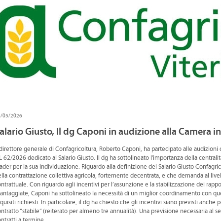
6/05/2026
alario Giusto, Il dg Caponi in audizione alla Camera
 direttore generale di Confagricoltura, Roberto Caponi, ha partecipato alle audizioni
 62/2026 dedicato al Salario Giusto. Il dg ha sottolineato l’importanza della centralit
ader per la sua individuazione. Riguardo alla definizione del Salario Giusto Confagric
lla contrattazione collettiva agricola, fortemente decentrata, e che demanda al livell
ntrattuale. Con riguardo agli incentivi per l’assunzione e la stabilizzazione dei rapp
antaggiate, Caponi ha sottolineato la necessità di un miglior coordinamento con qu
quisiti richiesti. In particolare, il dg ha chiesto che gli incentivi siano previsti anc
ntratto “stabile” (reiterato per almeno tre annualità). Una previsione necessaria al se
ntratti a termine.