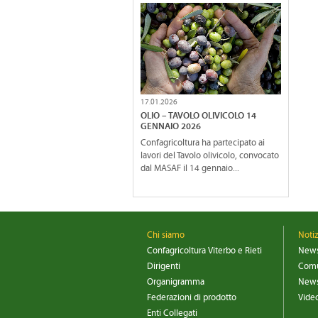
17.01.2026
OLIO – TAVOLO OLIVICOLO 14
GENNAIO 2026
Confagricoltura ha partecipato ai
lavori del Tavolo olivicolo, convocato
dal MASAF il 14 gennaio...
Chi siamo
Noti
Confagricoltura Viterbo e Rieti
New
Dirigenti
Comu
Organigramma
News
Federazioni di prodotto
Vide
Enti Collegati