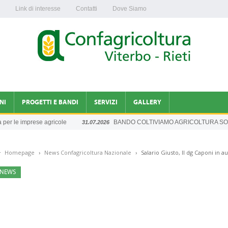
Link di interesse
Contatti
Dove Siamo
NI
PROGETTI E BANDI
SERVIZI
GALLERY
 le imprese agricole
BANDO COLTIVIAMO AGRICOLTURA SOCIA
31.07.2026
INFORMAZIONI DAGLI UFFICI
Homepage
›
News Confagricoltura Nazionale
›
Salario Giusto, Il dg Caponi in
A NAZIONALE
NEWS