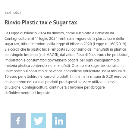
CONVENZIONI
15/01/2024
DOWNLOAD DOCUMENTI
Rinvio Plastic tax e Sugar tax
LINK DI INTERESSE
La Legge di bilancio 2024 ha rinviato, come auspicato e richiesto da
Confagricoltura, al 1° luglio 2024 l’entrata in vigore della plastic tax e della
CONTATTI
sugar tax, tributi introdotti dalla legge di bilancio 2020 (Legge n. 160/2019).
Si ricorda che la plastic tax è l’imposta sul consumo dei manufatti in plastica
DOVE SIAMO
con singolo impiego (c.d. MACSI), dal valore fisso di 0,45 euro che produttori,
importatori e consumatori dovrebbero pagare per ogni chilogrammo di
materia plastica contenuta nei manufatti. Quanto alla sugar tax consiste in
un’imposta sul consumo di bevande analcoliche edulcorate: nella misura di
10 euro per ettolitro nel caso di prodotti finiti e nella misura di 0,25 euro per
chilogrammo nel caso di prodotti predisposti a essere utilizzati previa
diluizione. Confagricoltura, continuerà a lavorare per abrogare
definitivamente tali imposte.