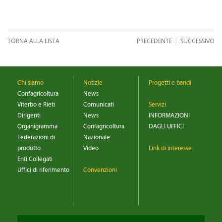
|
TORNA ALLA LISTA
PRECEDENTE
SUCCESSIVO
Chi siamo
Notizie
Progetti e bandi
Confagricoltura
News
Viterbo e Rieti
Comunicati
Servizi
Dirigenti
News
INFORMAZIONI
Organigramma
Confagricoltura
DAGLI UFFICI
Federazioni di
Nazionale
prodotto
Video
Link di interesse
Enti Collegati
Uffici di riferimento
Convenzioni