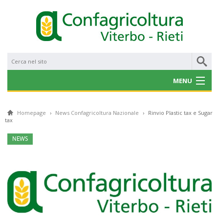
MENU
CHI SIAMO
Homepage
›
News Confagricoltura Nazionale
›
Rinvio Plastic tax e Sugar
tax
NOTIZIE
NEWS
CONVENZIONI
PROGETTI E BANDI
SERVIZI
GALLERY