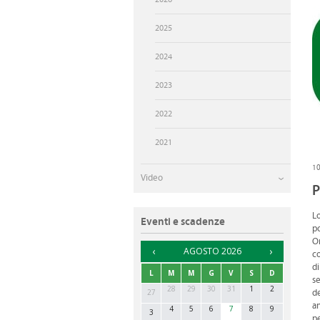
UFFICI DI RIFERIMENTO
2025
2024
2023
2022
2021
1
Video
P
Lo
Eventi e scadenze
po
Or
►
AGOSTO 2026
co
di
L
M
M
G
V
S
D
se
28
29
30
31
1
2
27
de
an
4
5
6
7
8
9
3
p