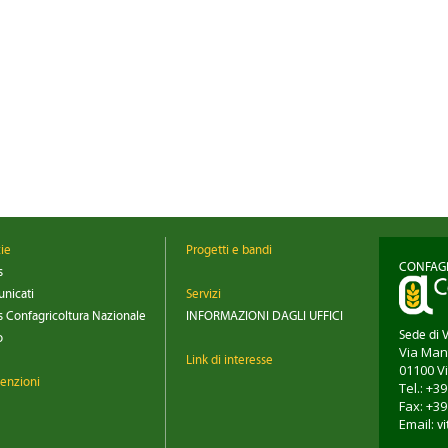
zie
Progetti e bandi
CONFAGR
s
nicati
Servizi
 Confagricoltura Nazionale
INFORMAZIONI DAGLI UFFICI
Sede di 
o
Via Man
Link di interesse
01100
V
enzioni
Tel.: +3
Fax: +3
Email:
vi