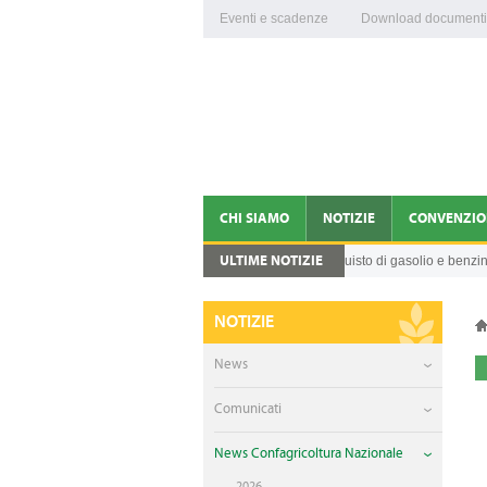
Eventi e scadenze
Download documenti
CHI SIAMO
NOTIZIE
CONVENZIO
ULTIME NOTIZIE
Credito d’imposta per l'acquisto di gasolio e benzina p
05.08.2026
CONFAGRICOLTURA VITERBO E RIETI
NEWS
DIRIGENTI
COMUNICATI
NOTIZIE
ORGANIGRAMMA
NEWS CONFAGRICOLTUR
News
FEDERAZIONI DI PRODOTTO
VIDEO
Comunicati
ENTI COLLEGATI
News Confagricoltura Nazionale
2026