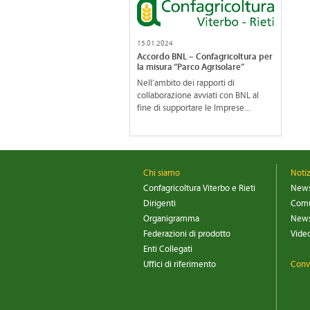
15.01.2024
Accordo BNL – Confagricoltura per
la misura “Parco Agrisolare”
Nell’ambito dei rapporti di
collaborazione avviati con BNL al
fine di supportare le Imprese...
Chi siamo
Noti
Confagricoltura Viterbo e Rieti
New
Dirigenti
Comu
Organigramma
News
Federazioni di prodotto
Vide
Enti Collegati
Uffici di riferimento
Conv