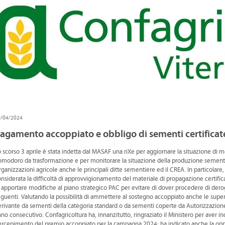
0/04/2024
agamento accoppiato e obbligo di sementi certificat
 scorso 3 aprile è stata indetta dal MASAF una riXe per aggiornare la situazione di 
modoro da trasformazione e per monitorare la situazione della produzione sementier
ganizzazioni agricole anche le principali ditte sementiere ed il CREA. In particolare
nsiderata la difficoltà di approvvigionamento del materiale di propagazione certific
 apportare modifiche al piano strategico PAC per evitare di dover procedere di der
guenti. Valutando la possibilità di ammettere al sostegno accoppiato anche le super
rivante da sementi della categoria standard o da sementi coperte da Autorizzazione 
no consecutivo. Confagricoltura ha, innanzitutto, ringraziato il Ministero per aver 
ercepimento del premio accoppiato per la campagna 2024; ha indicato anche la oppor