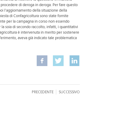
i procedere di deroga in deroga. Per fare questo
poi l’aggiornamento della situazione della
iesta di Confagricoltura sono state fornite
emente per la campagna in corso non essendo
a soia di secondo raccolto; infatti, i quantitativi
gricoltura è intervenuta in merito per sostenere
iferimento, aveva già indicato tale problematica
|
PRECEDENTE
SUCCESSIVO