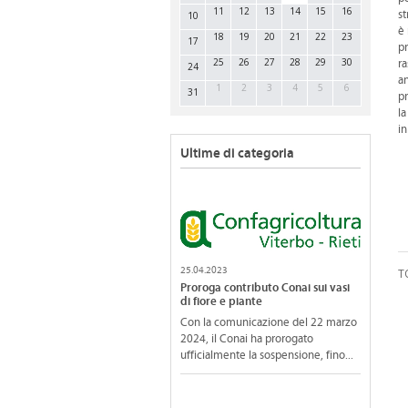
11
12
13
14
15
16
st
10
è 
18
19
20
21
22
23
17
pr
25
26
27
28
29
30
ra
24
an
1
2
3
4
5
6
31
pr
la
in
Ultime di categoria
25.04.2023
T
Proroga contributo Conai sui vasi
di fiore e piante
Con la comunicazione del 22 marzo
2024, il Conai ha prorogato
ufficialmente la sospensione, fino...