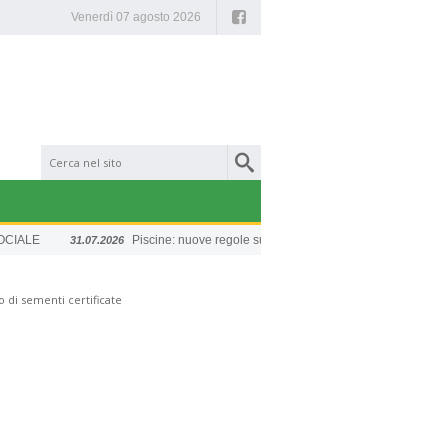
Facebook
Venerdì 07 agosto 2026
ALE
Piscine: nuove regole sulla sicurezza
Chiusur
31.07.2026
20.07.2026
 di sementi certificate