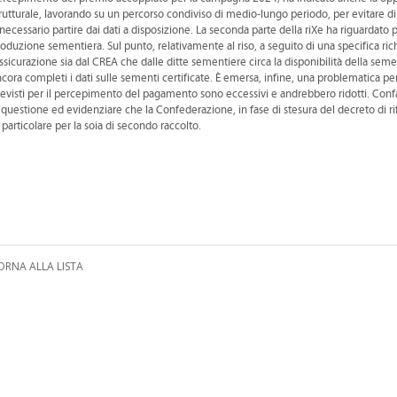
rutturale, lavorando su un percorso condiviso di medio-lungo periodo, per evitare d
necessario partire dai dati a disposizione. La seconda parte della riXe ha riguardato 
oduzione sementiera. Sul punto, relativamente al riso, a seguito di una specifica rich
ssicurazione sia dal CREA che dalle ditte sementiere circa la disponibilità della s
cora completi i dati sulle sementi certificate. È emersa, infine, una problematica per l
evisti per il percepimento del pagamento sono eccessivi e andrebbero ridotti. Confa
 questione ed evidenziare che la Confederazione, in fase di stesura del decreto di r
 particolare per la soia di secondo raccolto.
ORNA ALLA LISTA