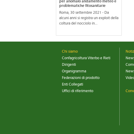
per anomalo andamento meteo e
problematiche fitosanitarie
Roma, 30 settembre 2021 - Da
alcuni anni si registra un exploit della
coltura del nocciolo in...
Chi siamo
Noti
Confagricoltura Viterbo e Rieti
New
Dirigenti
Comu
Organigramma
News
Federazioni di prodotto
Vide
Enti Collegati
Uffici di riferimento
Conv