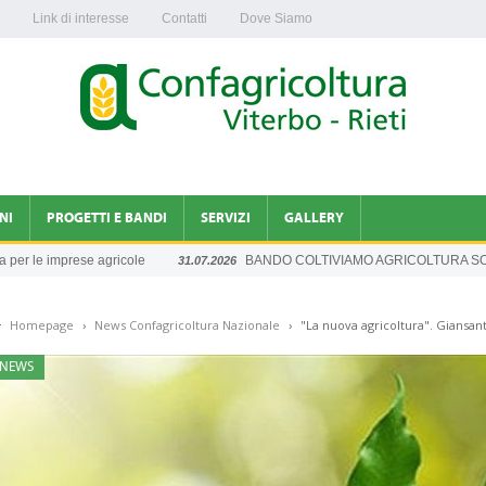
Link di interesse
Contatti
Dove Siamo
NI
PROGETTI E BANDI
SERVIZI
GALLERY
le imprese agricole
BANDO COLTIVIAMO AGRICOLTURA SOCIAL
31.07.2026
INFORMAZIONI DAGLI UFFICI
Homepage
›
News Confagricoltura Nazionale
›
"La nuova agricoltura". Giansant
A NAZIONALE
NEWS