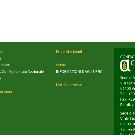
zie
Progetti e bandi
CONFAGR
s
nicati
Servizi
 Confagricoltura Nazionale
INFORMAZIONI DAGLI UFFICI
Sede di 
o
Via Man
Link di interesse
01100
V
enzioni
Tel.: +3
Fax: +3
Email:
vi
Sede di R
Viale Li
02100
R
Tel.: +3
Fax: +3