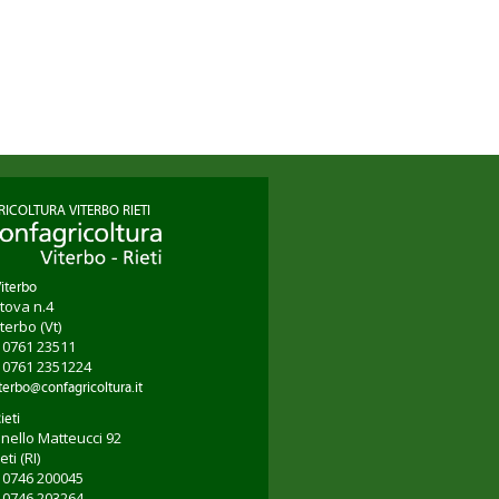
ICOLTURA VITERBO RIETI
Viterbo
tova n.4
iterbo
(Vt)
9 0761 23511
9 0761 2351224
terbo@confagricoltura.it
ieti
onello Matteucci 92
ieti
(RI)
9 0746 200045
9 0746 203264