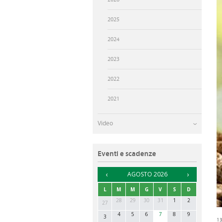
UFFICI DI RIFERIMENTO
2025
2024
2023
2022
2021
Video
Eventi e scadenze
►
AGOSTO 2026
L
M
M
G
V
S
D
28
29
30
31
1
2
27
4
5
6
7
8
9
3
1