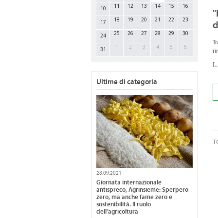
11
12
13
14
15
16
10
"
18
19
20
21
22
23
17
d
25
26
27
28
29
30
24
Tr
1
2
3
4
5
6
31
ri
[..
Ultime di categoria
T
28.09.2021
Giornata internazionale
antispreco, Agrinsieme: Sperpero
zero, ma anche fame zero e
sostenibilità. Il ruolo
dell'agricoltura