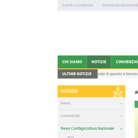
Eventi e scadenze
Download documenti
CHI SIAMO
NOTIZIE
CONVENZIO
ULTIME NOTIZIE
Credito d’imposta per l'acquisto di gasolio e benzina per 
05.08.2026
CONFAGRICOLTURA VITERBO E RIETI
NEWS
DIRIGENTI
COMUNICATI
NOTIZIE
ORGANIGRAMMA
NEWS CONFAGRICOLTUR
News
FEDERAZIONI DI PRODOTTO
VIDEO
Comunicati
ENTI COLLEGATI
News Confagricoltura Nazionale
2026