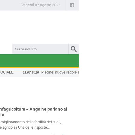
Facebook
Venerdì 07 agosto 2026
IALE
Piscine: nuove regole sulla sicurezza
Chiusu
31.07.2026
20.07.2026
nfagricoltura – Anga ne parlano al
bre
iglioramento della fertilità dei suoli,
e agricole? Una delle risposte...