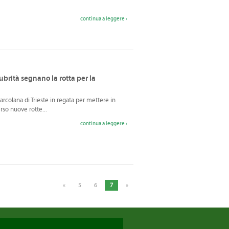
continua a leggere ›
ubrità segnano la rotta per la
Fanghi in
 Barcolana di Trieste in regata per mettere in
agricoltura,
Confagri: dal
so nuove rotte...
31.07.2026
decreto troppi
oneri per le
continua a leggere ›
imprese
«
5
6
7
»