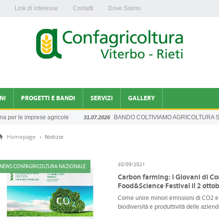
Link di interesse
Contatti
Dove Siamo
NI
PROGETTI E BANDI
SERVIZI
GALLERY
per le imprese agricole
BANDO COLTIVIAMO AGRICOLTURA SOC
31.07.2026
INFORMAZIONI DAGLI UFFICI
Homepage
›
Notizie
A NAZIONALE
30/09/2021
NEWS CONFAGRICOLTURA NAZIONALE
Carbon farming: I Giovani di Co
Food&Science Festival il 2 otto
Come unire minori emissioni di CO2 e m
biodiversità e produttività delle aziend