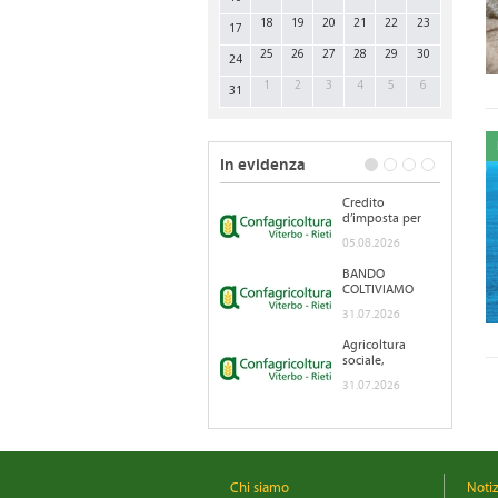
18
19
20
21
22
23
17
25
26
27
28
29
30
24
1
2
3
4
5
6
31
In evidenza
Credito
d’imposta per
l'acquisto di
05.08.2026
gasolio e
benzina per le
BANDO
imprese agricole
COLTIVIAMO
AGRICOLTURA
31.07.2026
SOCIALE
Agricoltura
sociale,
pubblicato il
31.07.2026
nuovo bando
Chi siamo
Noti