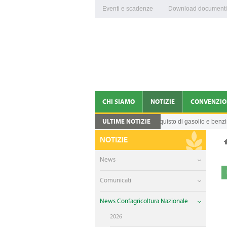
Eventi e scadenze
Download documenti
CHI SIAMO
NOTIZIE
CONVENZIO
ULTIME NOTIZIE
Credito d’imposta per l'acquisto di gasolio e benzina 
05.08.2026
CONFAGRICOLTURA VITERBO E RIETI
NEWS
NOTIZIE
DIRIGENTI
COMUNICATI
News
ORGANIGRAMMA
NEWS CONFAGRICOLTUR
Comunicati
FEDERAZIONI DI PRODOTTO
VIDEO
News Confagricoltura Nazionale
ENTI COLLEGATI
2026