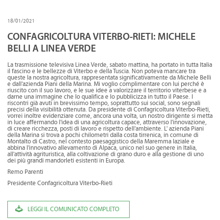
CONVENZIONI
18/01/2021
DOWNLOAD DOCUMENTI
CONFAGRICOLTURA VITERBO-RIETI: MICHELE
BELLI A LINEA VERDE
LINK DI INTERESSE
La trasmissione televisiva Linea Verde, sabato mattina, ha portato in tutta Italia
CONTATTI
il fascino e le bellezze di Viterbo e della Tuscia. Non poteva mancare tra
queste la nostra agricoltura, rappresentata significativamente da Michele Belli
e dall'azienda Piani della Marina. Mi voglio complimentare con lui perché è
DOVE SIAMO
riuscito con il suo lavoro, e le sue idee a valorizzare il territorio viterbese e a
darne una immagine che lo qualifica e lo pubblicizza in tutto il Paese. I
riscontri già avuti in brevissimo tempo, soprattutto sui social, sono segnali
precisi della visibilità ottenuta. Da presidente di Confagricoltura Viterbo-Rieti,
vorrei inoltre evidenziare come, ancora una volta, un nostro dirigente si metta
in luce affermando l'idea di una agricoltura capace, attraverso l'innovazione,
di creare ricchezza, posti di lavoro e rispetto dell'ambiente. L' azienda Piani
della Marina si trova a pochi chilometri dalla costa tirrenica, in comune di
Montalto di Castro, nel contesto paesaggistico della Maremma laziale e
abbina l'innovativo allevamento di Alpaca, unico nel suo genere in Italia,
all'attività agrituristica, alla coltivazione di grano duro e alla gestione di uno
dei più grandi mandorleti esistenti in Europa.
Remo Parenti
Presidente Confagricoltura Viterbo-Rieti
LEGGI IL COMUNICATO COMPLETO