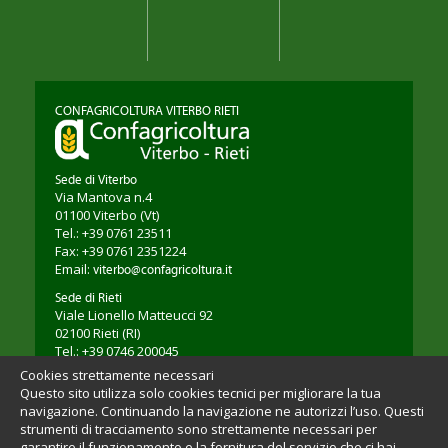
CONFAGRICOLTURA VITERBO RIETI
Sede di Viterbo
Via Mantova n.4
01100
Viterbo
(Vt)
Tel.: +39 0761 23511
Fax: +39 0761 2351224
Email:
viterbo@confagricoltura.it
Sede di Rieti
Viale Lionello Matteucci 92
02100
Rieti
(RI)
Tel.: +39 0746 200045
Fax: +39 0746 203264
Cookies strettamente necessari
Email:
rieti@confagricoltura.it
Questo sito utilizza solo cookies tecnici per migliorare la tua
navigazione. Continuando la navigazione ne autorizzi l’uso. Questi
strumenti di tracciamento sono strettamente necessari per
garantire il funzionamento e la fornitura del servizio che ci hai