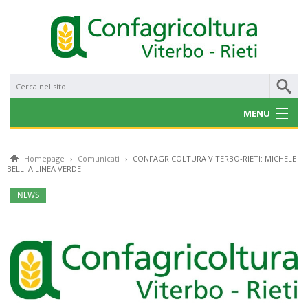
MENU
CHI SIAMO
Homepage
›
Comunicati
›
CONFAGRICOLTURA VITERBO-RIETI: MICHELE
BELLI A LINEA VERDE
NOTIZIE
NEWS
CONVENZIONI
PROGETTI E BANDI
SERVIZI
GALLERY